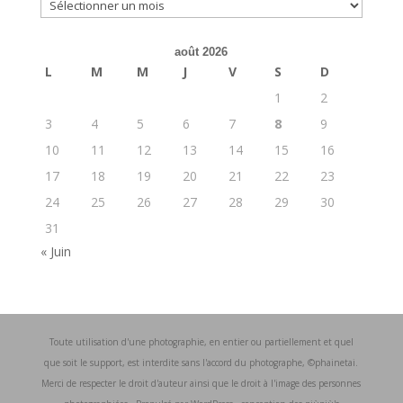
↓
août 2026
L
M
M
J
V
S
D
1
2
3
4
5
6
7
8
9
10
11
12
13
14
15
16
17
18
19
20
21
22
23
24
25
26
27
28
29
30
31
« Juin
Toute utilisation d'une photographie, en entier ou partiellement et quel
que soit le support, est interdite sans l'accord du photographe, ©phainetai.
Merci de respecter le droit d'auteur ainsi que le droit à l'image des personnes